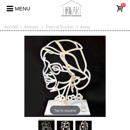
0
MENU
Accueil
>
Artistes
>
Pascal Buclon
>
Anna
Tap to expand