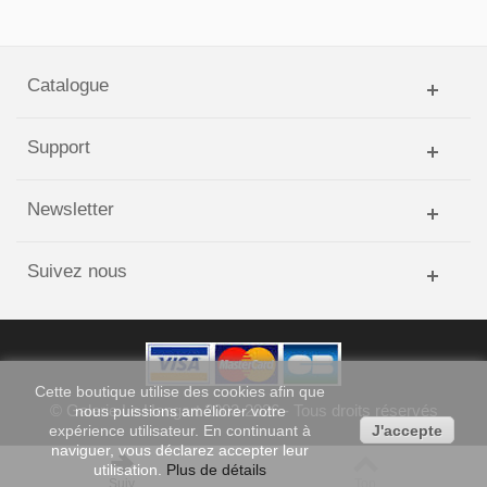
Catalogue
Support
Newsletter
Suivez nous
Cette boutique
utilise des cookies
afin que
©
Galerie Le Hangart
2003-
2026
- Tous droits réservés
nous puissions
améliorer votre
expérience
utilisateur. En continuant à
J'accepte
naviguer, vous déclarez accepter leur
utilisation.
Plus de détails
Suiv
Top