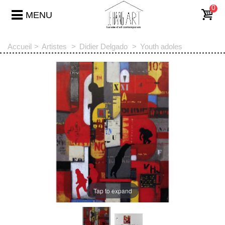
0
MENU
Accueil
>
Artistes
>
Didier Delgado
>
Youth adoles
Tap to expand