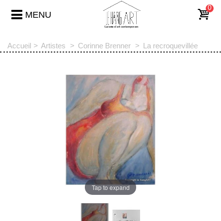
0
MENU
Accueil
>
Artistes
>
Corinne Brenner
>
La recroquevillée
Tap to expand