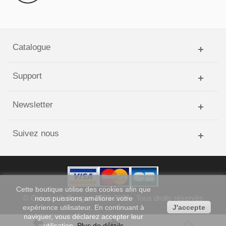
Catalogue
Support
Newsletter
Suivez nous
Cette boutique
utilise des cookies
afin que
©
Galerie Le Hangart
2003-
2026
- Tous droits réservés
nous puissions
améliorer votre
expérience
utilisateur. En continuant à
J'accepte
naviguer, vous déclarez accepter leur
utilisation.
Plus de détails