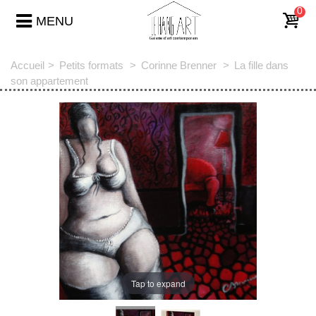
0
MENU
Accueil
>
Petits formats
>
Corinne Brenner
>
La fille dans
son appartement
Tap to expand